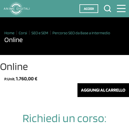
ACCEDI
Home
Corsi
SEO e SEM
Percorso SEO da Base a Intermedio
Online
Online
1.760,00 €
P.Unit.
AGGIUNGI AL CARRELLO
Richiedi un corso: